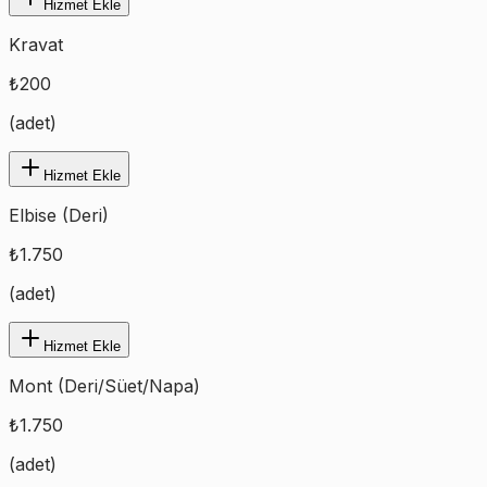
Hizmet Ekle
Kravat
₺
200
(
adet
)
Hizmet Ekle
Elbise (Deri)
₺
1.750
(
adet
)
Hizmet Ekle
Mont (Deri/Süet/Napa)
₺
1.750
(
adet
)