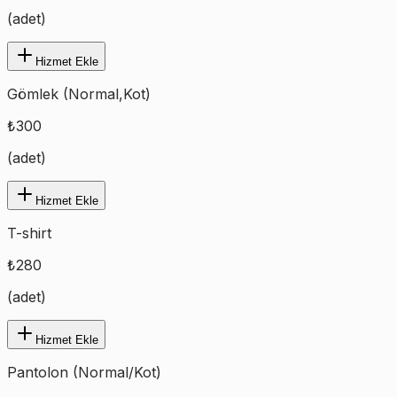
(
adet
)
Hizmet Ekle
Gömlek (Normal,Kot)
₺
300
(
adet
)
Hizmet Ekle
T-shirt
₺
280
(
adet
)
Hizmet Ekle
Pantolon (Normal/Kot)