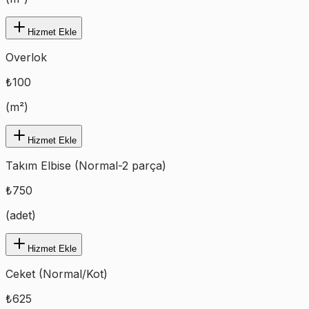
Hizmet Ekle
Overlok
₺
100
(
m²
)
Hizmet Ekle
Takım Elbise (Normal-2 parça)
₺
750
(
adet
)
Hizmet Ekle
Ceket (Normal/Kot)
₺
625