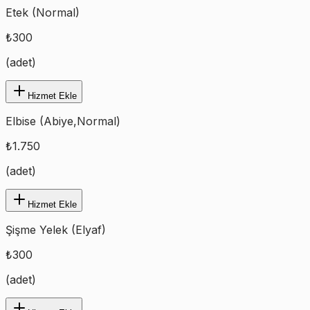
Etek (Normal)
₺
300
(
adet
)
Hizmet Ekle
Elbise (Abiye,Normal)
₺
1.750
(
adet
)
Hizmet Ekle
Şişme Yelek (Elyaf)
₺
300
(
adet
)