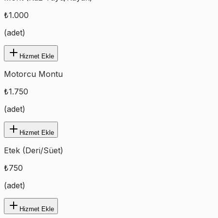
₺
1.000
(
adet
)
Hizmet Ekle
Motorcu Montu
₺
1.750
(
adet
)
Hizmet Ekle
Etek (Deri/Süet)
₺
750
(
adet
)
Hizmet Ekle