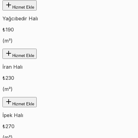
Hizmet Ekle
Yağcıbedir Halı
₺
190
(
m²
)
Hizmet Ekle
İran Halı
₺
230
(
m²
)
Hizmet Ekle
İpek Halı
₺
270
(
m²
)