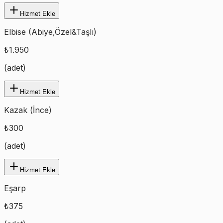
Hizmet Ekle
Elbise (Abiye,Özel&Taşlı)
₺
1.950
(
adet
)
Hizmet Ekle
Kazak (İnce)
₺
300
(
adet
)
Hizmet Ekle
Eşarp
₺
375