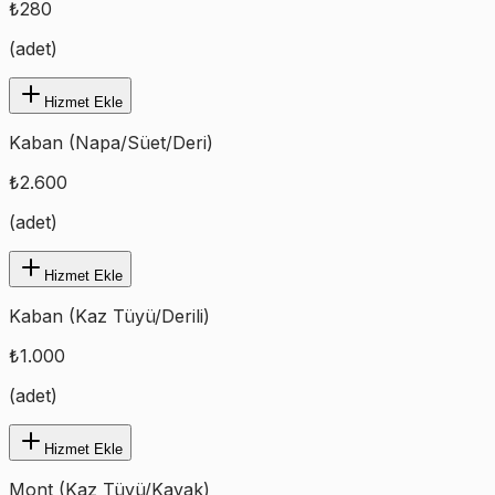
₺
280
(
adet
)
Hizmet Ekle
Kaban (Napa/Süet/Deri)
₺
2.600
(
adet
)
Hizmet Ekle
Kaban (Kaz Tüyü/Derili)
₺
1.000
(
adet
)
Hizmet Ekle
Mont (Kaz Tüyü/Kayak)