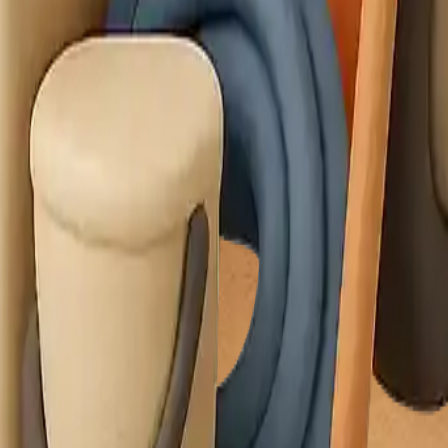
litikası
Çerez Politikası
dres
: Demirtaş Cumhuriyet mh, Bursa Sinpaş GYO Bursa