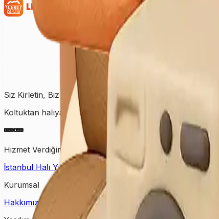
Siz Kirletin, Biz Temizleyelim!
Koltuktan halıya, perdeden yatağa kadar tüm temizlik ihtiy
Hizmet Verdiğimiz Bölgeler
İstanbul Halı Yıkama
Ankara Halı Yıkama
Samsun Halı Yık
Kurumsal
Hakkımızda
İletişim
Kampanyalar
Bloglar