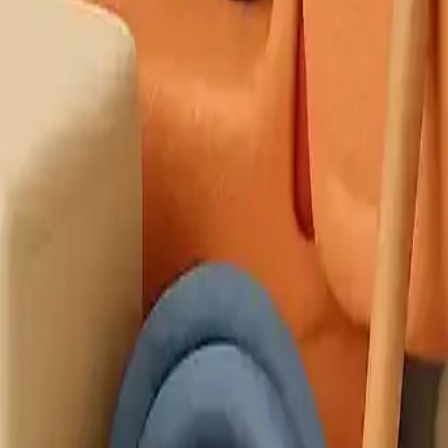
açlarınızda Lekesepeti.com bir tıkla kapınızda!
ama
Çorum Halı Yıkama
Bursa Halı Yıkama