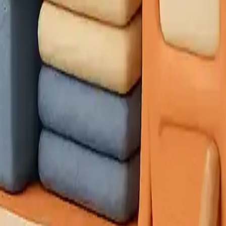
 seçimi yapmalısınız. Aksi takdirde farklı şehrin fiyatlarını g