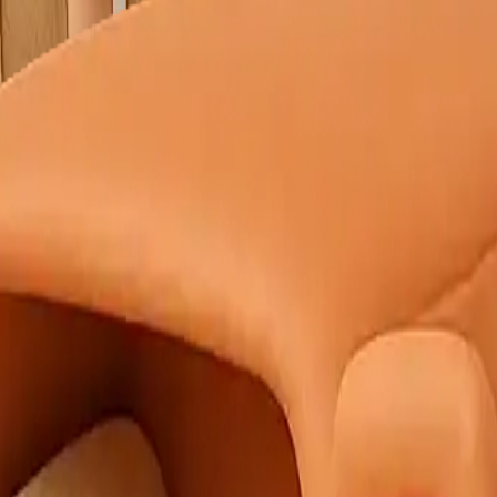
e Yıkama
Çamaşırhane
Yerinde Halı Yıkama
Araç Koltuk Yıkama