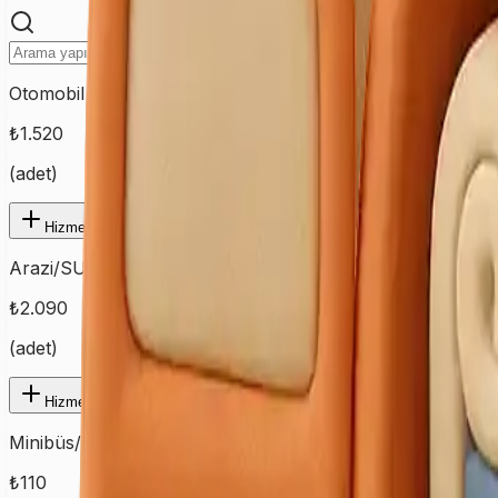
Otomobil
₺
1.520
(
adet
)
Hizmet Ekle
Arazi/SUV/Pickup
₺
2.090
(
adet
)
Hizmet Ekle
Minibüs/Midibüs
₺
110