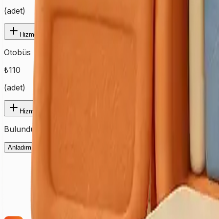
(
adet
)
Hizmet Ekle
Otobüs
₺
110
(
adet
)
Hizmet Ekle
Bulunduğunuz şehre ait fiyatları görmek için ilk olarak şehir
Anladım