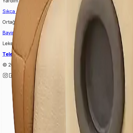
Yardım & Destek
Sıkça Sorulan Sorular
Kişisel Verilerin Korunması
Gizlilik Po
Ortağımız Olun
Bayimiz Olun
Bayilik Detayları
Lekesepeti Temizlik Hizmetleri
Telefon
: +90 (850) 888 90 50
Mail
: info@lekesepeti.com
A
© 2025 • Lekesepeti