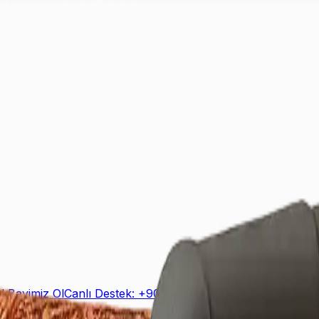
ek
Bayimiz Ol
Canlı Destek: +90 (850) 888 90 50