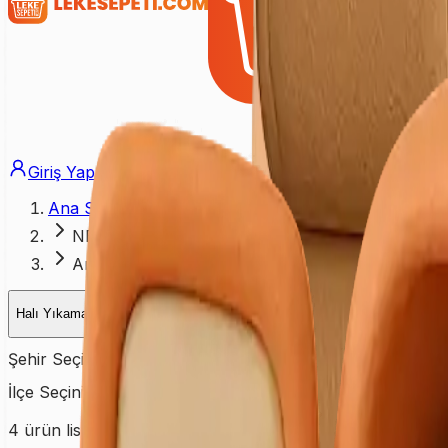
Giriş Yap
Üye Ol
Ana Sayfa
NEVŞEHİR
Araç Koltuk Yıkama
Halı Yıkama
Kuru Temizleme
Koltuk Yıkama
Yatak Yıkama
Perd
Şehir Seçiniz
NEVŞEHİR
İlçe Seçiniz
İlçe seçiniz
4
ürün listeleniyor