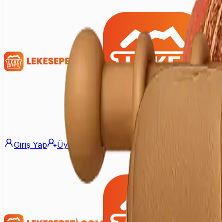
Giriş Yap
Üye Ol