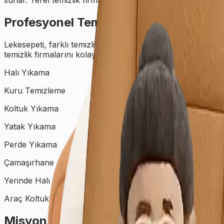
sunar. Yerel temizlik firmaları artık dijitalde daha görünür, 
Profesyonel Temizlik Hizmetlerimiz
Lekesepeti, farklı temizlik ihtiyaçlarına özel çözümler sunan
temizlik firmalarını kolayca buluşturan sistemimiz sayesinde
Halı Yıkama
Kuru Temizleme
Koltuk Yıkama
Yatak Yıkama
Perde Yıkama
Çamaşırhane
Yerinde Halı Yıkama
Araç Koltuk Yıkama
Misyon & Vizyon