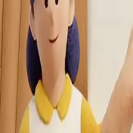
daha erişilebilir ve daha rekabetçi.
 temizlik firmalarını bünyesinde barındırır. Türkiye’nin dört b
 aşağıdaki hizmetler hızlı ve sorunsuz bir şekilde alınabilir