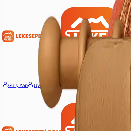
Giriş Yap
Üye Ol