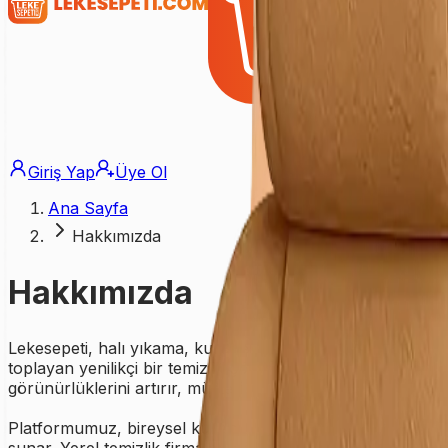
Giriş Yap
Üye Ol
Ana Sayfa
Hakkımızda
Hakkımızda
Lekesepeti, halı yıkama, kuru temizleme, koltuk yıkama, per
toplayan yenilikçi bir temizlik çözümleri ağıdır. Türkiye g
görünürlüklerini artırır, müşteri trafiğini kolaylaştırır ve hiz
Platformumuz, bireysel kullanıcıların kaliteli, hızlı ve güv