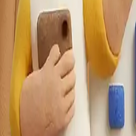
ital dönüşümüne öncülük ederek, onların daha geniş kitlelere
lik hizmetlerini en kolay yoldan sunmak.
rerek, her şehirde kullanıcıların temizlik ihtiyaçlarına en hı
orm olmak.