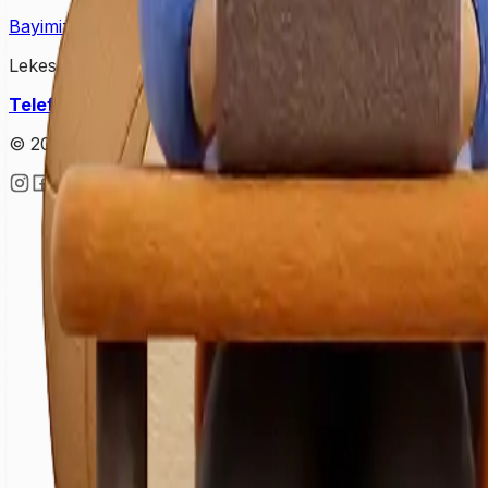
Bayimiz Olun
Bayilik Detayları
Lekesepeti Temizlik Hizmetleri
Telefon
: +90 (850) 888 90 50
Mail
: info@lekesepeti.com
A
© 2025 • Lekesepeti