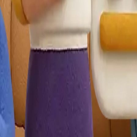
açlarınızda Lekesepeti.com bir tıkla kapınızda!
ama
Çorum Halı Yıkama
Bursa Halı Yıkama
litikası
Çerez Politikası