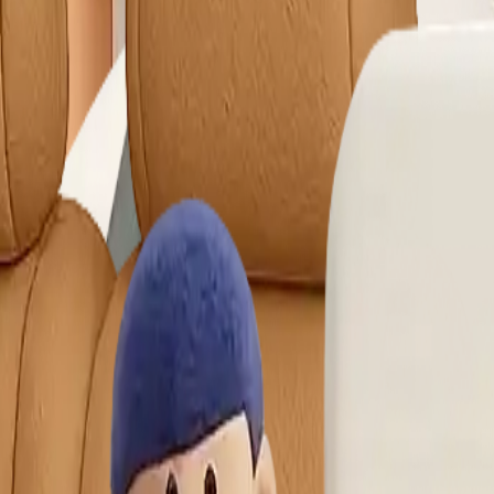
de yıkama, yatak temizleme ve yerinde temizlik gibi hizmetler
enelinde yüzlerce temizlik firmasını destekleyen Lekesepeti, 
met kalitesini yükseltir.
enilir temizlik hizmetlerine kolayca ulaşmasını sağlarken, tem