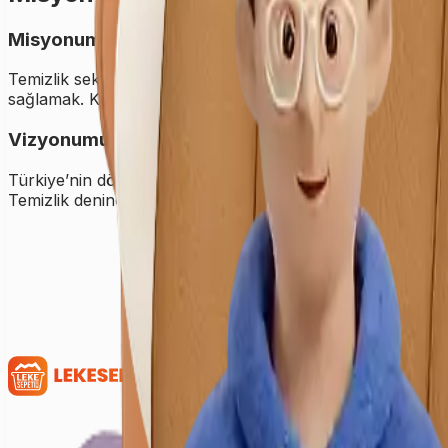
Misyonumuz
Temizlik sektöründe faaliyet gösteren yerel firmaların dij
sağlamak. Kullanıcılara da kaliteli, hızlı ve güvenilir temiz
Vizyonumuz
Türkiye’nin dört bir yanında temizlik sektörünü dijitalleşti
Temizlik denince akla gelen ilk ve en kapsamlı dijital platf