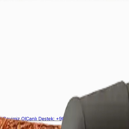
ek
Bayimiz Ol
Canlı Destek: +90 (850) 888 90 50