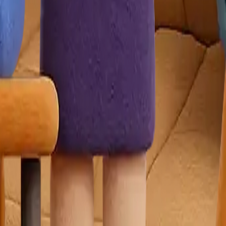
dres
: Demirtaş Cumhuriyet mh, Bursa Sinpaş GYO Bursa