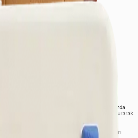
i sunan temizlik firmalarını tek bir dijital platformda
geleneksel temizlik sektörünü dijital dünyayla buluşturarak
izlik işletmeleri için de profesyonel büyüme fırsatları