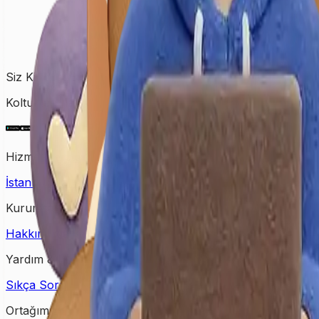
Siz Kirletin, Biz Temizleyelim!
Koltuktan halıya, perdeden yatağa kadar tüm temizlik ihtiy
Hizmet Verdiğimiz Bölgeler
İstanbul Halı Yıkama
Ankara Halı Yıkama
Samsun Halı Yık
Kurumsal
Hakkımızda
İletişim
Kampanyalar
Bloglar
Yardım & Destek
Sıkça Sorulan Sorular
Kişisel Verilerin Korunması
Gizlilik Po
Ortağımız Olun