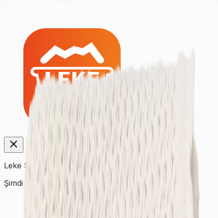
Leke Sepeti
Şimdi İndirin!