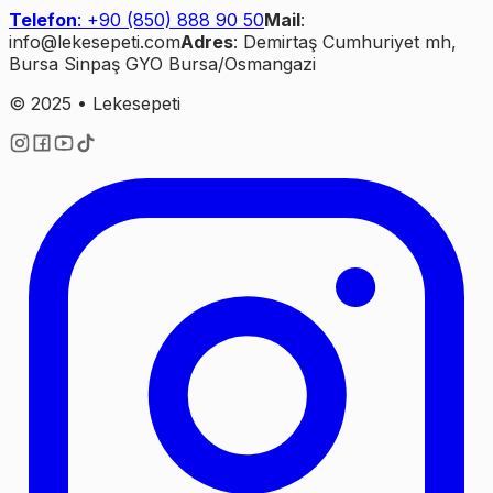
Telefon
: +90 (850) 888 90 50
Mail
:
info@lekesepeti.com
Adres
: Demirtaş Cumhuriyet mh,
Bursa Sinpaş GYO Bursa/Osmangazi
© 2025 • Lekesepeti