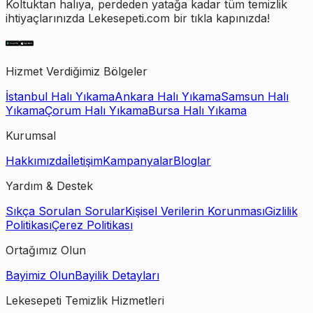
Koltuktan halıya, perdeden yatağa kadar tüm temizlik
ihtiyaçlarınızda Lekesepeti.com bir tıkla kapınızda!
Hizmet Verdiğimiz Bölgeler
İstanbul Halı Yıkama
Ankara Halı Yıkama
Samsun Halı
Yıkama
Çorum Halı Yıkama
Bursa Halı Yıkama
Kurumsal
Hakkımızda
İletişim
Kampanyalar
Bloglar
Yardım & Destek
Sıkça Sorulan Sorular
Kişisel Verilerin Korunması
Gizlilik
Politikası
Çerez Politikası
Ortağımız Olun
Bayimiz Olun
Bayilik Detayları
Lekesepeti Temizlik Hizmetleri