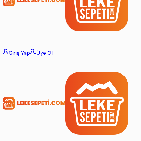
Giriş Yap
Üye Ol