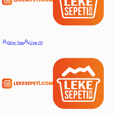
Giriş Yap
Üye Ol