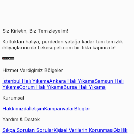
Siz Kirletin, Biz Temizleyelim!
Koltuktan halıya, perdeden yatağa kadar tüm temizlik
ihtiyaçlarınızda Lekesepeti.com bir tıkla kapınızda!
Hizmet Verdiğimiz Bölgeler
İstanbul Halı Yıkama
Ankara Halı Yıkama
Samsun Halı
Yıkama
Çorum Halı Yıkama
Bursa Halı Yıkama
Kurumsal
Hakkımızda
İletişim
Kampanyalar
Bloglar
Yardım & Destek
Sıkça Sorulan Sorular
Kişisel Verilerin Korunması
Gizlilik