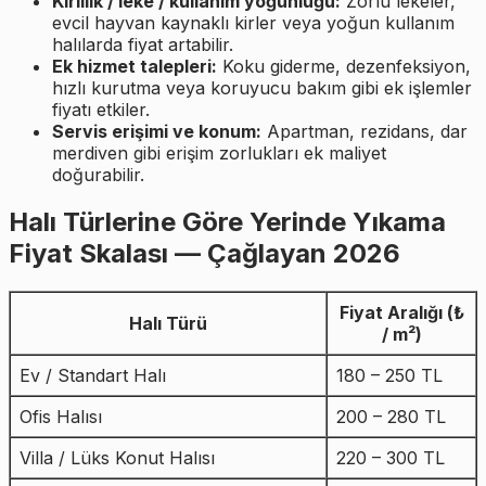
Kirlilik / leke / kullanım yoğunluğu:
Zorlu lekeler,
evcil hayvan kaynaklı kirler veya yoğun kullanım
halılarda fiyat artabilir.
Ek hizmet talepleri:
Koku giderme, dezenfeksiyon,
hızlı kurutma veya koruyucu bakım gibi ek işlemler
fiyatı etkiler.
Servis erişimi ve konum:
Apartman, rezidans, dar
merdiven gibi erişim zorlukları ek maliyet
doğurabilir.
Halı Türlerine Göre Yerinde Yıkama
Fiyat Skalası — Çağlayan 2026
Fiyat Aralığı (₺
Halı Türü
/ m²)
Ev / Standart Halı
180 – 250 TL
Ofis Halısı
200 – 280 TL
Villa / Lüks Konut Halısı
220 – 300 TL