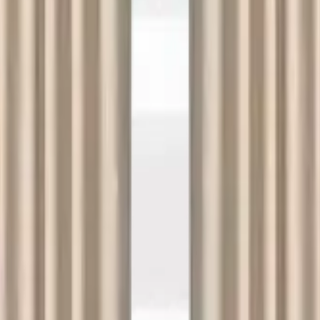
 seçimi yapmalısınız. Aksi takdirde farklı şehrin fiyatlarını g
vredeki firmalardan hızlı ve güvenilir hizmet alabilirsiniz.