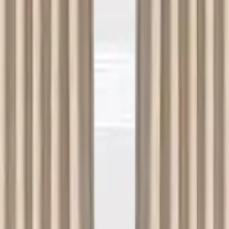
Yıkama Hizmeti
n çevredeki firmalarla hızlı şekilde iletişime geçebilirsiniz.
e Yıkama
Çamaşırhane
Yerinde Halı Yıkama
Araç Koltuk Yıkama