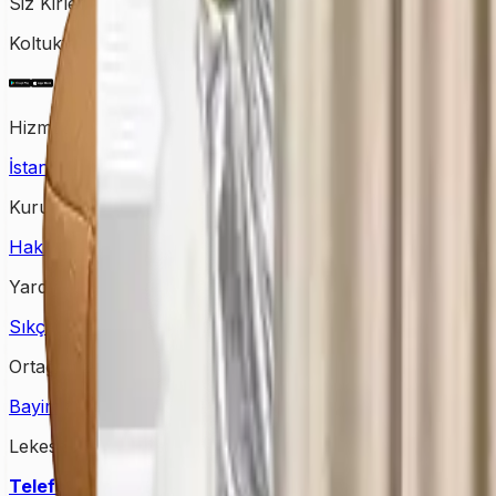
Siz Kirletin, Biz Temizleyelim!
Koltuktan halıya, perdeden yatağa kadar tüm temizlik ihtiy
Hizmet Verdiğimiz Bölgeler
İstanbul Halı Yıkama
Ankara Halı Yıkama
Samsun Halı Yık
Kurumsal
Hakkımızda
İletişim
Kampanyalar
Bloglar
Yardım & Destek
Sıkça Sorulan Sorular
Kişisel Verilerin Korunması
Gizlilik Po
Ortağımız Olun
Bayimiz Olun
Bayilik Detayları
Lekesepeti Temizlik Hizmetleri
Telefon
: +90 (850) 888 90 50
Mail
: info@lekesepeti.com
A