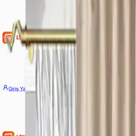
Giriş Yap
Üye Ol