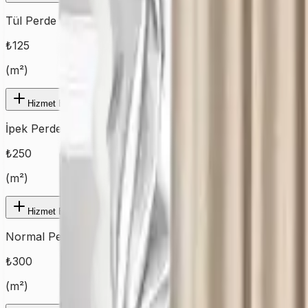
Tül Perde
₺
125
(
m²
)
Hizmet Ekle
İpek Perde
₺
250
(
m²
)
Hizmet Ekle
Normal Perde
₺
300
(
m²
)