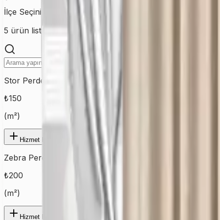
İlçe Seçiniz
ARNAVUTKÖY
5
ürün listeleniyor
Stor Perde
₺
150
(
m²
)
Hizmet Ekle
Zebra Perde
₺
200
(
m²
)
Hizmet Ekle