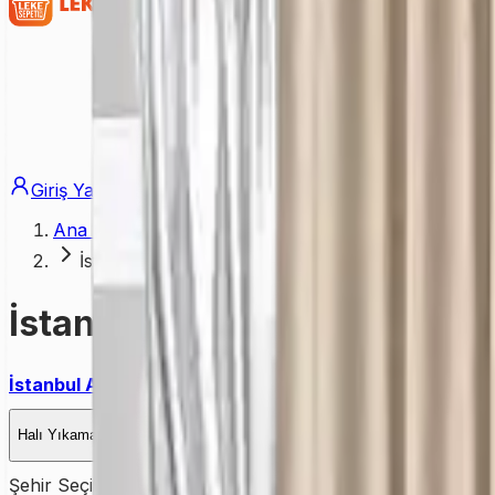
Giriş Yap
Üye Ol
Ana Sayfa
İstanbul Arnavutköy Perde Yıkama Hizmeti
İstanbul Arnavutköy Perde 
İstanbul Arnavutköy’de perde yıkama
ihtiyacı olanlar içi
Halı Yıkama
Kuru Temizleme
Koltuk Yıkama
Yatak Yıkama
Perd
Şehir Seçiniz
İSTANBUL