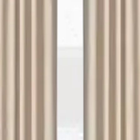
açlarınızda Lekesepeti.com bir tıkla kapınızda!
ama
Çorum Halı Yıkama
Bursa Halı Yıkama
litikası
Çerez Politikası
dres
: Demirtaş Cumhuriyet mh, Bursa Sinpaş GYO Bursa