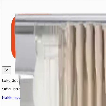
Leke Sepeti
Şimdi İndirin!
Hakkımızda
İletişim
Fiyat Listesi
Kampanyalar
Yardım & Dest