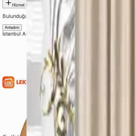
Hizmet Ekle
Bulunduğunuz şehre ait fiyatları görmek için ilk olarak şehir
Anladım
İstanbul Arnavutköy’de perde yıkama ihtiyacı olanlar için çe