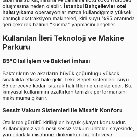
tabanına su kaçmasına ve zamanla kötü koku (rutubet)
oluşmasına neden olabilir.
İstanbul Bahçelievler otel
halısı yıkama
operasyonlarımızda kullandığımız yüksek
basınçlı ekstraksiyon makineleri, kirli suyu %95 oranında
geri çekerek halının "kusma" yapmasını engeller.
Kullanılan İleri Teknoloji ve Makine
Parkuru
85°C Isıl İşlem ve Bakteri İmhası
Bakterilerin ve akarların büyük çoğunluğu yüksek
sıcaklıkta etkisiz hale gelir. Leke Sepeti sistemleri, suyu
85 dereceye kadar ısıtarak halı liflerine enjekte eder. Bu,
kimyasal kullanımını azaltırken temizlik performansını
maksimuma çıkarır.
Sessiz Vakum Sistemleri ile Misafir Konforu
Otellerde gürültü kirliliği en büyük şikayet konusudur.
Kullandığımız yeni nesil sessiz vakum üniteleri sayesinde,
yan odadaki misafiriniz dinlenirken biz lobi veya