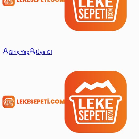
Giriş Yap
Üye Ol