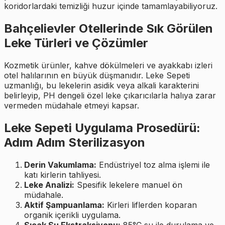
koridorlardaki temizliği huzur içinde tamamlayabiliyoruz.
Bahçelievler Otellerinde Sık Görülen
Leke Türleri ve Çözümler
Kozmetik ürünler, kahve dökülmeleri ve ayakkabı izleri
otel halılarının en büyük düşmanıdır. Leke Sepeti
uzmanlığı, bu lekelerin asidik veya alkali karakterini
belirleyip, PH dengeli özel leke çıkarıcılarla halıya zarar
vermeden müdahale etmeyi kapsar.
Leke Sepeti Uygulama Prosedürü:
Adım Adım Sterilizasyon
Derin Vakumlama:
Endüstriyel toz alma işlemi ile
katı kirlerin tahliyesi.
Leke Analizi:
Spesifik lekelere manuel ön
müdahale.
Aktif Şampuanlama:
Kirleri liflerden koparan
organik içerikli uygulama.
Sıcak Su Ekstraksiyonu:
85°C su ile durulama ve