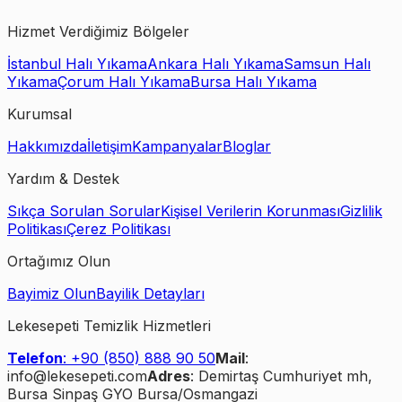
Hizmet Verdiğimiz Bölgeler
İstanbul Halı Yıkama
Ankara Halı Yıkama
Samsun Halı
Yıkama
Çorum Halı Yıkama
Bursa Halı Yıkama
Kurumsal
Hakkımızda
İletişim
Kampanyalar
Bloglar
Yardım & Destek
Sıkça Sorulan Sorular
Kişisel Verilerin Korunması
Gizlilik
Politikası
Çerez Politikası
Ortağımız Olun
Bayimiz Olun
Bayilik Detayları
Lekesepeti Temizlik Hizmetleri
Telefon
: +90 (850) 888 90 50
Mail
:
info@lekesepeti.com
Adres
: Demirtaş Cumhuriyet mh,
Bursa Sinpaş GYO Bursa/Osmangazi