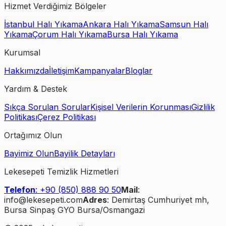
Hizmet Verdiğimiz Bölgeler
İstanbul Halı Yıkama
Ankara Halı Yıkama
Samsun Halı
Yıkama
Çorum Halı Yıkama
Bursa Halı Yıkama
Kurumsal
Hakkımızda
İletişim
Kampanyalar
Bloglar
Yardım & Destek
Sıkça Sorulan Sorular
Kişisel Verilerin Korunması
Gizlilik
Politikası
Çerez Politikası
Ortağımız Olun
Bayimiz Olun
Bayilik Detayları
Lekesepeti Temizlik Hizmetleri
Telefon
: +90 (850) 888 90 50
Mail
:
info@lekesepeti.com
Adres
: Demirtaş Cumhuriyet mh,
Bursa Sinpaş GYO Bursa/Osmangazi