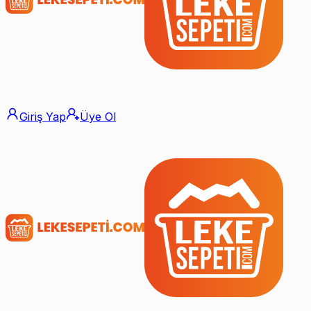
Giriş Yap
Üye Ol