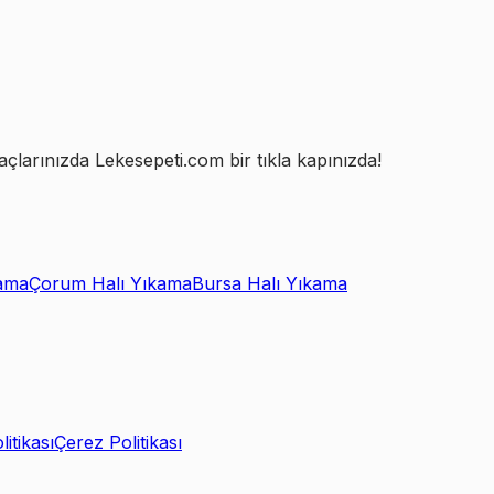
açlarınızda Lekesepeti.com bir tıkla kapınızda!
ama
Çorum Halı Yıkama
Bursa Halı Yıkama
litikası
Çerez Politikası