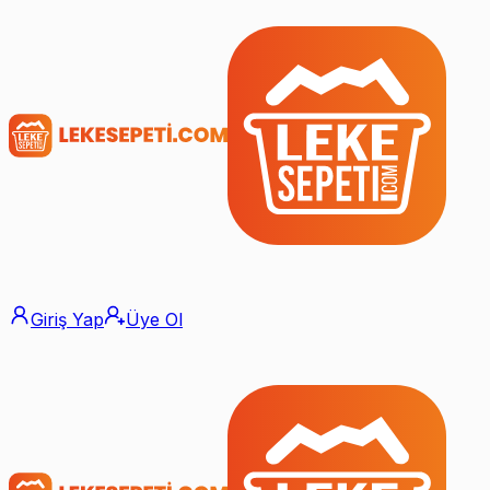
Giriş Yap
Üye Ol