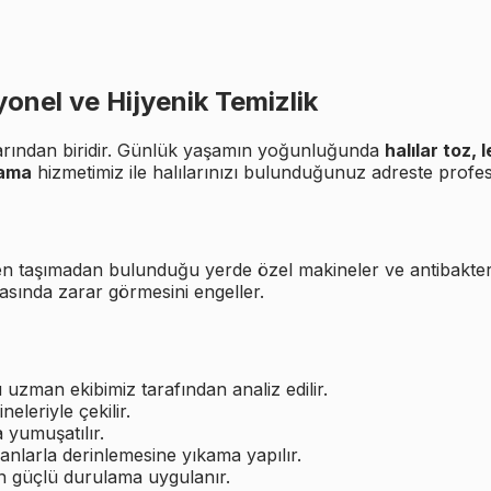
onel ve Hijyenik Temizlik
çalarından biridir. Günlük yaşamın yoğunluğunda
halılar toz, 
kama
hizmetimiz ile halılarınızı bulunduğunuz adreste profe
izden taşımadan bulunduğu yerde özel makineler ve antibakt
asında zarar görmesini engeller.
 uzman ekibimiz tarafından analiz edilir.
leriyle çekilir.
a yumuşatılır.
nlarla derinlemesine yıkama yapılır.
in güçlü durulama uygulanır.