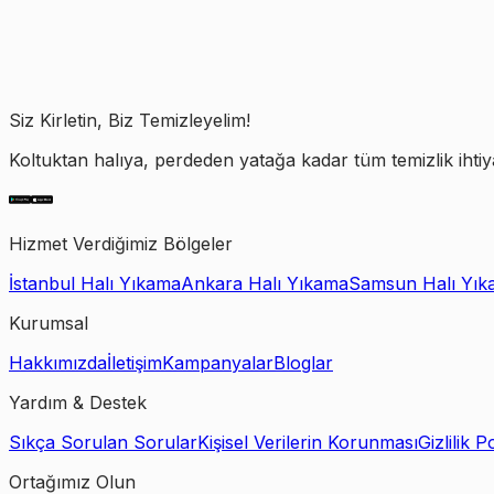
Siz Kirletin, Biz Temizleyelim!
Koltuktan halıya, perdeden yatağa kadar tüm temizlik ihtiy
Hizmet Verdiğimiz Bölgeler
İstanbul Halı Yıkama
Ankara Halı Yıkama
Samsun Halı Yık
Kurumsal
Hakkımızda
İletişim
Kampanyalar
Bloglar
Yardım & Destek
Sıkça Sorulan Sorular
Kişisel Verilerin Korunması
Gizlilik Po
Ortağımız Olun