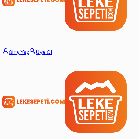
Giriş Yap
Üye Ol