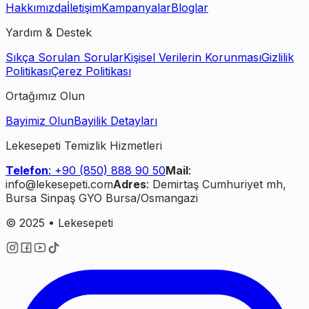
Hakkımızda
İletişim
Kampanyalar
Bloglar
Yardım & Destek
Sıkça Sorulan Sorular
Kişisel Verilerin Korunması
Gizlilik
Politikası
Çerez Politikası
Ortağımız Olun
Bayimiz Olun
Bayilik Detayları
Lekesepeti Temizlik Hizmetleri
Telefon
: +90 (850) 888 90 50
Mail
:
info@lekesepeti.com
Adres
: Demirtaş Cumhuriyet mh,
Bursa Sinpaş GYO Bursa/Osmangazi
© 2025 • Lekesepeti