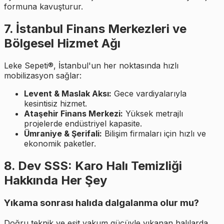
formuna kavuşturur.
7. İstanbul Finans Merkezleri ve
Bölgesel Hizmet Ağı
Leke Sepeti®, İstanbul'un her noktasında hızlı
mobilizasyon sağlar:
Levent & Maslak Aksı:
Gece vardiyalarıyla
kesintisiz hizmet.
Ataşehir Finans Merkezi:
Yüksek metrajlı
projelerde endüstriyel kapasite.
Ümraniye & Şerifali:
Bilişim firmaları için hızlı ve
ekonomik paketler.
8. Dev SSS: Karo Halı Temizliği
Hakkında Her Şey
Yıkama sonrası halıda dalgalanma olur mu?
Doğru teknik ve eşit vakum gücüyle yıkanan halılarda