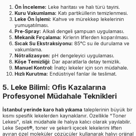
Ön İnceleme:
Leke haritası ve halı türü tayini.
Kuru Vakumlama:
Katı partiküllerin temizlenmesi.
Leke Ön İşlemi:
Kahve ve mürekkep lekelerinin
yumuşatılması.
Pre-Spray:
Alkali dengeli şampuan uygulaması.
Mekanik Fırçalama:
Kirlerin liflerden koparılması.
Sıcak Su Ekstraksiyonu:
85°C su ile durulama ve
vakumlama.
Nötralizasyon:
pH dengeleyici uygulaması.
Köşe Temizliği:
Dar aparatlarla detay temizlik.
Manuel Kontrol:
İnatçı lekeler için son müdahale.
Hızlı Kurutma:
Endüstriyel fanlar ile teslimat.
5. Leke Bilimi: Ofis Kazalarına
Profesyonel Müdahale Teknikleri
İstanbul yerinde karo halı yıkama
taleplerinin büyük bir
kısmı spesifik lekelerden kaynaklanır. Özellikle "Toner
Lekesi", ıslak müdahale ile halıya kalıcı olarak yayılabilir.
Leke Sepeti®, toner ve şekerli içecek lekelerini liften
ayıran özel moleküler çözücüler kullanarak halıyı orijinal