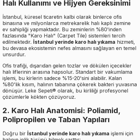
Halı Kullanımı ve Hijyen Gereksinimi
İstanbul, küresel ticaretin kalbi olarak binlerce ofis
binasına ve milyonlarca metrekarelik halı kaplı zemine
ev sahipliği yapmaktadır. Bu zeminlerin %80'inden
fazlasında "Karo Halı" (Carpet Tile) sistemleri tercih
edilmektedir.
İstanbul yerinde karo halı yıkama
hizmeti,
bu devasa ekosistemin nefes almasını sağlayan en temel
unsurdur.
Ofis trafiği, dışarıdan gelen tozlar ve dökülen içecekler
halı liflerinin arasına hapsolur. Standart bir vakumlama
işlemi, bu kirlerin sadece %15-20'sini alabilir. Kalan
%80'lik kısım, halının tabanına çökerek bakteri yuvasına
dönüşür. Leke Sepeti® olarak, bu kirliliği profesyonel
çözümlerle kökten çözüyoruz.
2. Karo Halı Anatomisi: Poliamid,
Polipropilen ve Taban Yapıları
Doğru bir
İstanbul yerinde karo halı yıkama
işlemi için
halının iplik türünü bilmek şarttır: