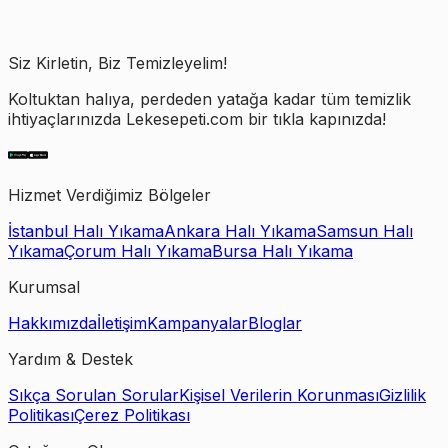
Siz Kirletin, Biz Temizleyelim!
Koltuktan halıya, perdeden yatağa kadar tüm temizlik
ihtiyaçlarınızda Lekesepeti.com bir tıkla kapınızda!
Hizmet Verdiğimiz Bölgeler
İstanbul Halı Yıkama
Ankara Halı Yıkama
Samsun Halı
Yıkama
Çorum Halı Yıkama
Bursa Halı Yıkama
Kurumsal
Hakkımızda
İletişim
Kampanyalar
Bloglar
Yardım & Destek
Sıkça Sorulan Sorular
Kişisel Verilerin Korunması
Gizlilik
Politikası
Çerez Politikası