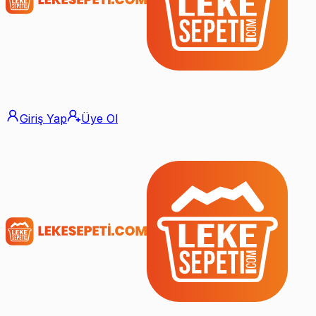
Giriş Yap
Üye Ol