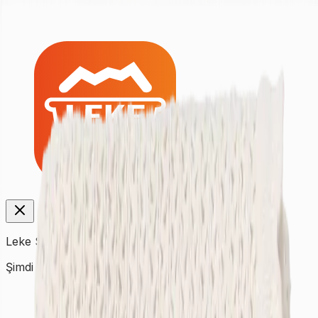
Leke Sepeti
Şimdi İndirin!