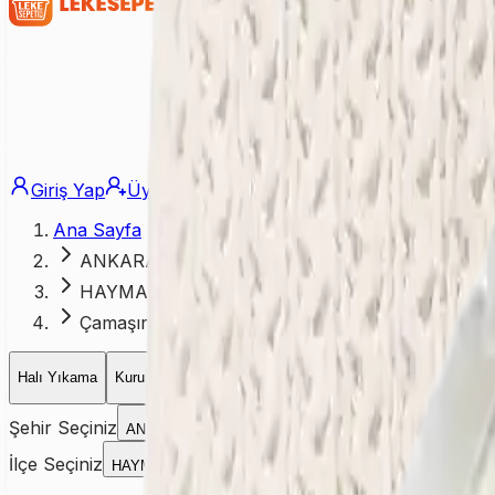
Giriş Yap
Üye Ol
Ana Sayfa
ANKARA
HAYMANA
Çamaşırhane
Halı Yıkama
Kuru Temizleme
Koltuk Yıkama
Yatak Yıkama
Perd
Şehir Seçiniz
ANKARA
İlçe Seçiniz
HAYMANA