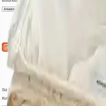
Bulunduğunuz şehre ait fiyatları görmek için ilk olarak şehir
Anladım
Siz Kirletin, Biz Temizleyelim!
Koltuktan halıya, perdeden yatağa kadar tüm temizlik ihtiy