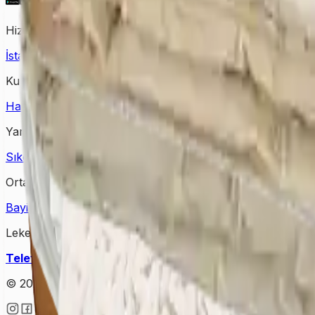
Hizmet Verdiğimiz Bölgeler
İstanbul Halı Yıkama
Ankara Halı Yıkama
Samsun Halı Yık
Kurumsal
Hakkımızda
İletişim
Kampanyalar
Bloglar
Yardım & Destek
Sıkça Sorulan Sorular
Kişisel Verilerin Korunması
Gizlilik Po
Ortağımız Olun
Bayimiz Olun
Bayilik Detayları
Lekesepeti Temizlik Hizmetleri
Telefon
: +90 (850) 888 90 50
Mail
: info@lekesepeti.com
A
© 2025 • Lekesepeti