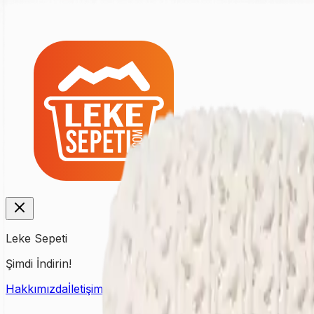
Leke Sepeti
Şimdi İndirin!
Hakkımızda
İletişim
Fiyat Listesi
Kampanyalar
Yardım & Dest