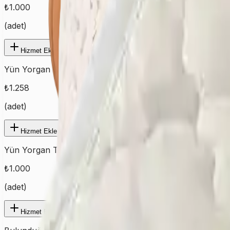
₺
1.000
(
adet
)
Hizmet Ekle
Yün Yorgan Çift
₺
1.258
(
adet
)
Hizmet Ekle
Yün Yorgan Tek
₺
1.000
(
adet
)
Hizmet Ekle