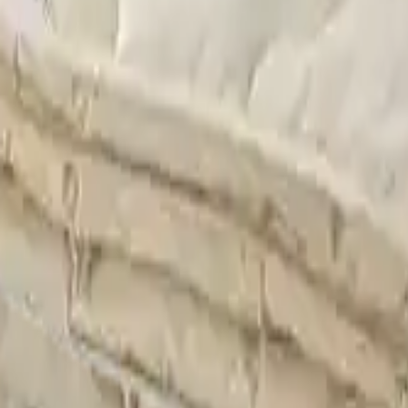
ama
Çorum Halı Yıkama
Bursa Halı Yıkama
litikası
Çerez Politikası
dres
: Demirtaş Cumhuriyet mh, Bursa Sinpaş GYO Bursa