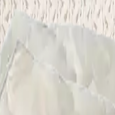
e Yıkama
Çamaşırhane
Yerinde Halı Yıkama
Araç Koltuk Yıkama