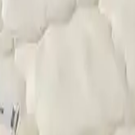
 seçimi yapmalısınız. Aksi takdirde farklı şehrin fiyatlarını g
açlarınızda Lekesepeti.com bir tıkla kapınızda!