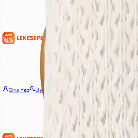
Giriş Yap
Üye Ol