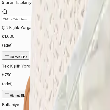
5
ürün listeleniyor
Çift Kişilik Yorgan
₺
1.000
(
adet
)
Hizmet Ekle
Tek Kişilik Yorgan
₺
750
(
adet
)
Hizmet Ekle
Battaniye