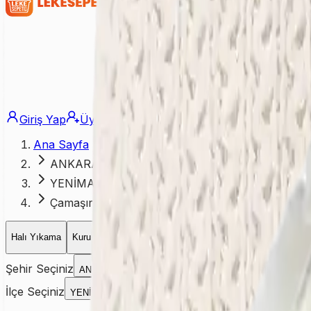
Giriş Yap
Üye Ol
Ana Sayfa
ANKARA
YENİMAHALLE
Çamaşırhane
Halı Yıkama
Kuru Temizleme
Koltuk Yıkama
Yatak Yıkama
Perd
Şehir Seçiniz
ANKARA
İlçe Seçiniz
YENİMAHALLE