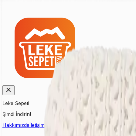
Leke Sepeti
Şimdi İndirin!
Hakkımızda
İletişim
Fiyat Listesi
Kampanyalar
Yardım & Dest