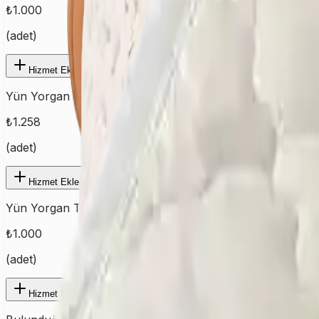
₺
1.000
(
adet
)
Hizmet Ekle
Yün Yorgan Çift
₺
1.258
(
adet
)
Hizmet Ekle
Yün Yorgan Tek
₺
1.000
(
adet
)
Hizmet Ekle