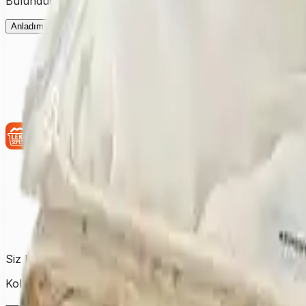
Bulunduğunuz şehre ait fiyatları görmek için ilk olarak şehir
Anladım
Siz Kirletin, Biz Temizleyelim!
Koltuktan halıya, perdeden yatağa kadar tüm temizlik ihtiy