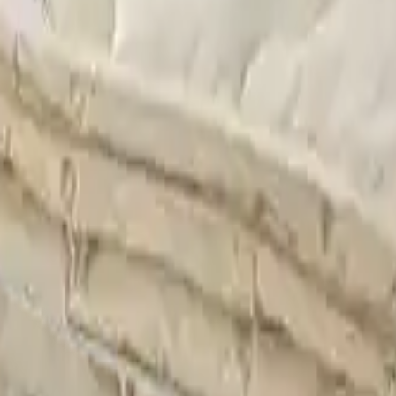
ama
Çorum Halı Yıkama
Bursa Halı Yıkama
litikası
Çerez Politikası
dres
: Demirtaş Cumhuriyet mh, Bursa Sinpaş GYO Bursa