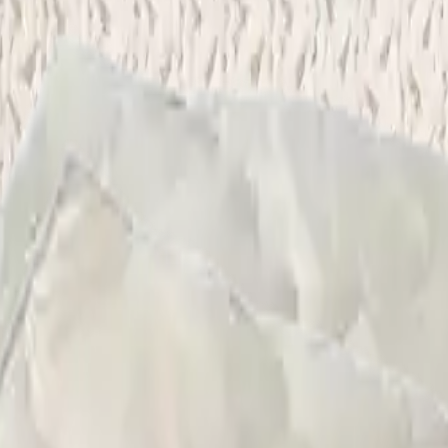
e Yıkama
Çamaşırhane
Yerinde Halı Yıkama
Araç Koltuk Yıkama