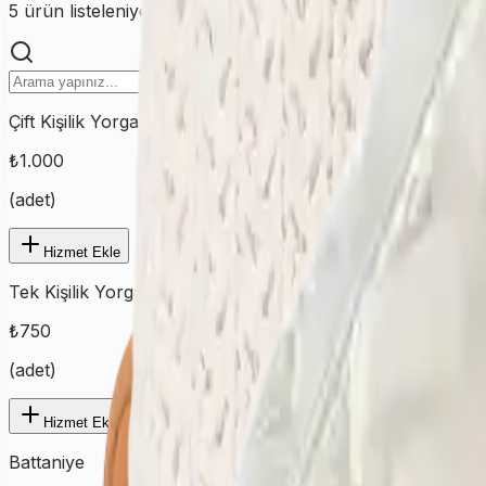
5
ürün listeleniyor
Çift Kişilik Yorgan
₺
1.000
(
adet
)
Hizmet Ekle
Tek Kişilik Yorgan
₺
750
(
adet
)
Hizmet Ekle
Battaniye