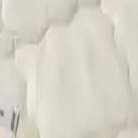
 seçimi yapmalısınız. Aksi takdirde farklı şehrin fiyatlarını g
açlarınızda Lekesepeti.com bir tıkla kapınızda!