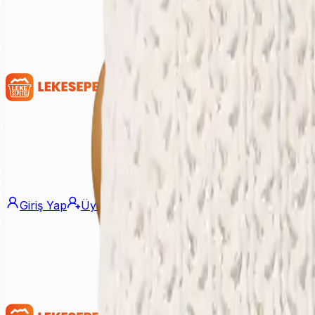
Giriş Yap
Üye Ol