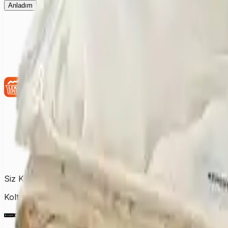
Anladım
Siz Kirletin, Biz Temizleyelim!
Koltuktan halıya, perdeden yatağa kadar tüm temizlik ihtiy