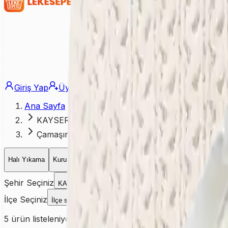
Giriş Yap
Üye Ol
Ana Sayfa
KAYSERİ
Çamaşırhane
Halı Yıkama
Kuru Temizleme
Koltuk Yıkama
Yatak Yıkama
Perd
Şehir Seçiniz
KAYSERİ
İlçe Seçiniz
İlçe seçiniz
5
ürün listeleniyor