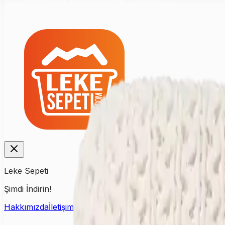
Leke Sepeti
Şimdi İndirin!
Hakkımızda
İletişim
Fiyat Listesi
Kampanyalar
Yardım & Dest