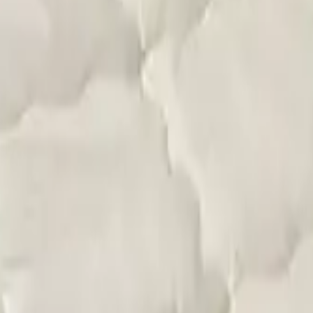
 seçimi yapmalısınız. Aksi takdirde farklı şehrin fiyatlarını g