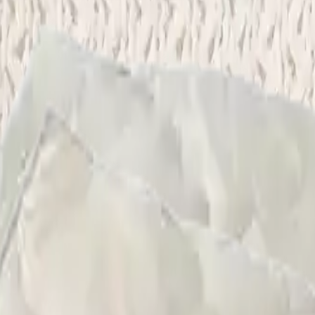
e Yıkama
Çamaşırhane
Yerinde Halı Yıkama
Araç Koltuk Yıkama