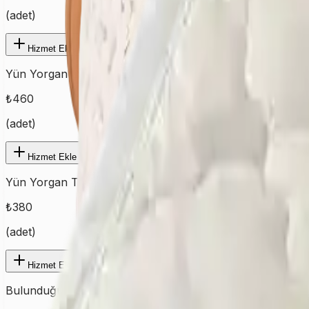
(
adet
)
Hizmet Ekle
Yün Yorgan Çift
₺
460
(
adet
)
Hizmet Ekle
Yün Yorgan Tek
₺
380
(
adet
)
Hizmet Ekle
Bulunduğunuz şehre ait fiyatları görmek için ilk olarak şehir