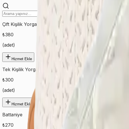
Çift Kişilik Yorgan
₺
380
(
adet
)
Hizmet Ekle
Tek Kişilik Yorgan
₺
300
(
adet
)
Hizmet Ekle
Battaniye
₺
270