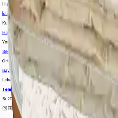
Hizmet Verdiğimiz Bölgeler
İstanbul Halı Yıkama
Ankara Halı Yıkama
Samsun Halı Yık
Kurumsal
Hakkımızda
İletişim
Kampanyalar
Bloglar
Yardım & Destek
Sıkça Sorulan Sorular
Kişisel Verilerin Korunması
Gizlilik Po
Ortağımız Olun
Bayimiz Olun
Bayilik Detayları
Lekesepeti Temizlik Hizmetleri
Telefon
: +90 (850) 888 90 50
Mail
: info@lekesepeti.com
A
© 2025 • Lekesepeti