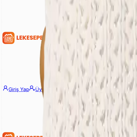
Giriş Yap
Üye Ol