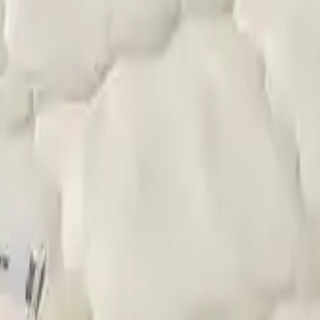
açlarınızda Lekesepeti.com bir tıkla kapınızda!