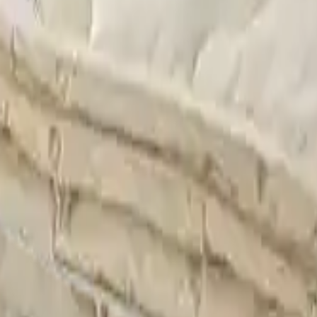
ama
Çorum Halı Yıkama
Bursa Halı Yıkama
litikası
Çerez Politikası
dres
: Demirtaş Cumhuriyet mh, Bursa Sinpaş GYO Bursa