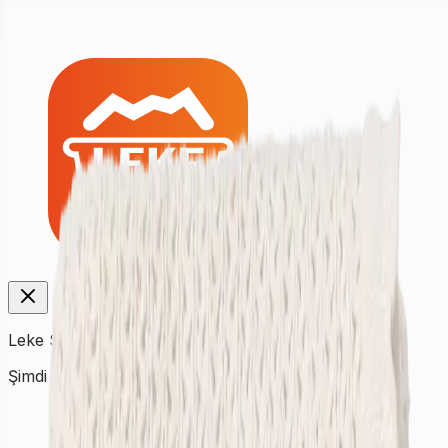
Leke Sepeti
Şimdi İndirin!