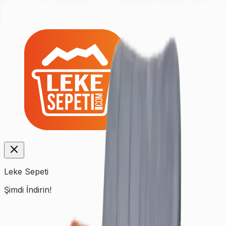
Leke Sepeti
Şimdi İndirin!