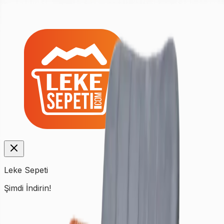
Leke Sepeti
Şimdi İndirin!