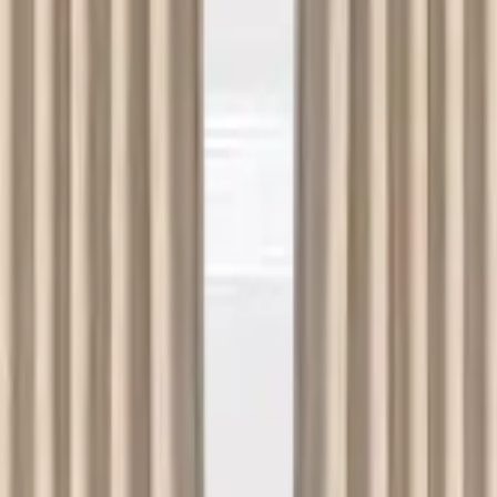
e Yıkama
Çamaşırhane
Yerinde Halı Yıkama
Araç Koltuk Yıkama