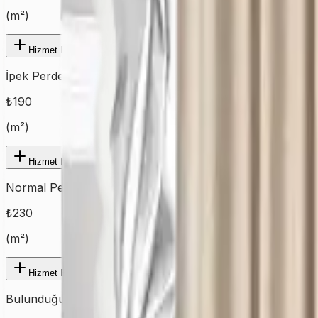
(
m²
)
Hizmet Ekle
İpek Perde
₺
190
(
m²
)
Hizmet Ekle
Normal Perde
₺
230
(
m²
)
Hizmet Ekle
Bulunduğunuz şehre ait fiyatları görmek için ilk olarak şehir