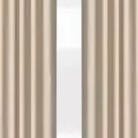
açlarınızda Lekesepeti.com bir tıkla kapınızda!