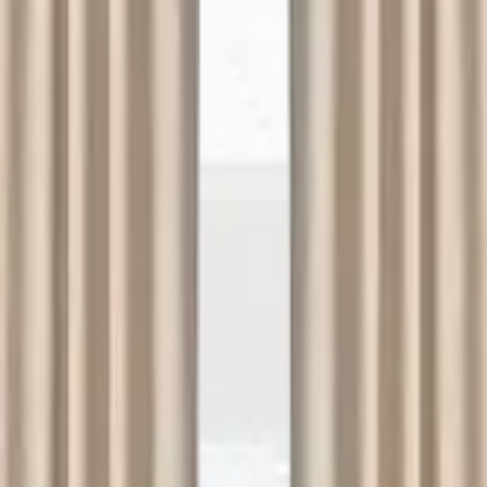
ama
Çorum Halı Yıkama
Bursa Halı Yıkama
litikası
Çerez Politikası
dres
: Demirtaş Cumhuriyet mh, Bursa Sinpaş GYO Bursa