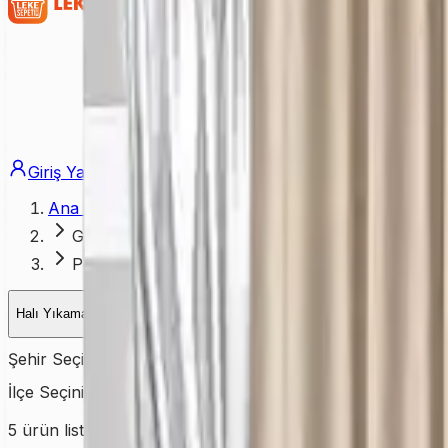
Giriş Yap
Üye Ol
Ana Sayfa
GAZİANTEP
Perde Yıkama
Halı Yıkama
Kuru Temizleme
Koltuk Yıkama
Yatak Yıkama
Perd
Şehir Seçiniz
GAZİANTEP
İlçe Seçiniz
İlçe seçiniz
5
ürün listeleniyor