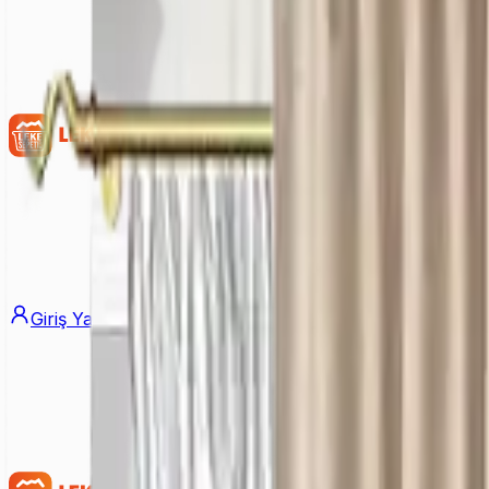
Giriş Yap
Üye Ol