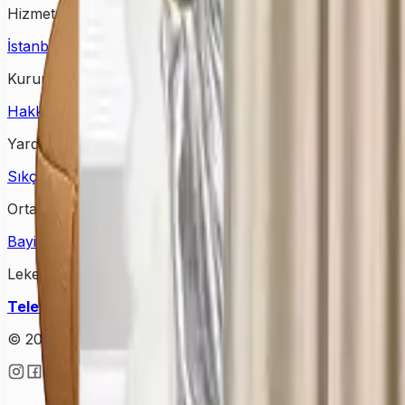
Hizmet Verdiğimiz Bölgeler
İstanbul Halı Yıkama
Ankara Halı Yıkama
Samsun Halı Yık
Kurumsal
Hakkımızda
İletişim
Kampanyalar
Bloglar
Yardım & Destek
Sıkça Sorulan Sorular
Kişisel Verilerin Korunması
Gizlilik Po
Ortağımız Olun
Bayimiz Olun
Bayilik Detayları
Lekesepeti Temizlik Hizmetleri
Telefon
: +90 (850) 888 90 50
Mail
: info@lekesepeti.com
A
© 2025 • Lekesepeti