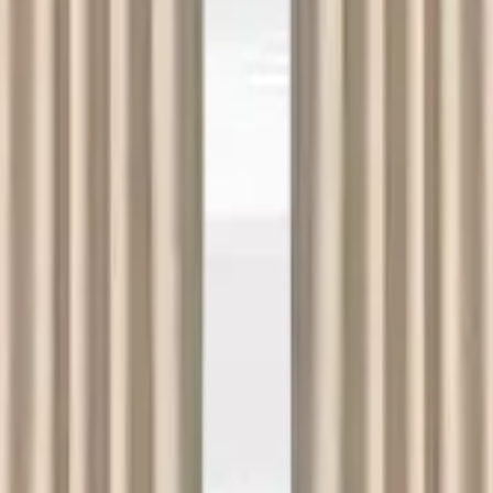
 seçimi yapmalısınız. Aksi takdirde farklı şehrin fiyatlarını g