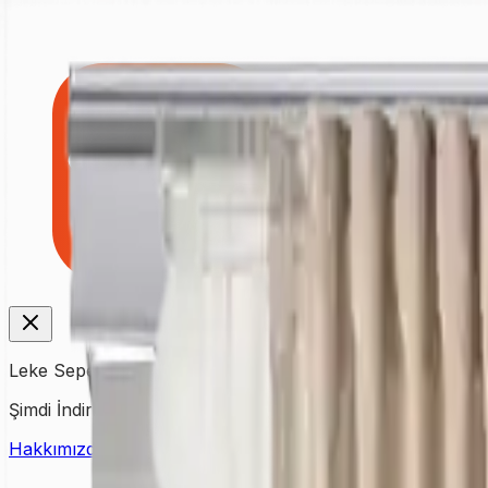
Leke Sepeti
Şimdi İndirin!
Hakkımızda
İletişim
Fiyat Listesi
Kampanyalar
Yardım & Dest