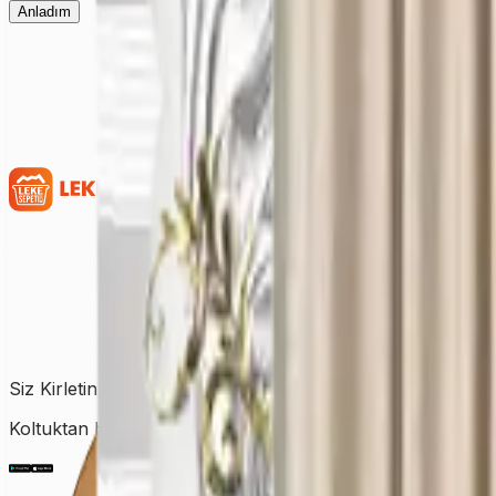
Anladım
Siz Kirletin, Biz Temizleyelim!
Koltuktan halıya, perdeden yatağa kadar tüm temizlik ihtiy