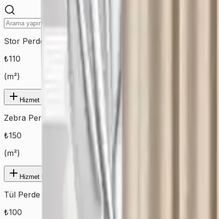
Stor Perde
₺
110
(
m²
)
Hizmet Ekle
Zebra Perde
₺
150
(
m²
)
Hizmet Ekle
Tül Perde
₺
100