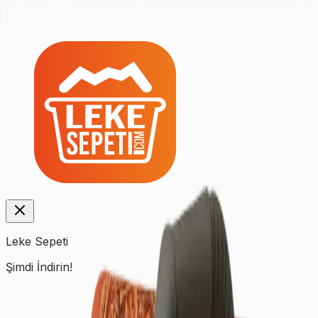
Leke Sepeti
Şimdi İndirin!