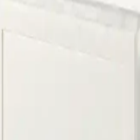
açlarınızda Lekesepeti.com bir tıkla kapınızda!
ama
Çorum Halı Yıkama
Bursa Halı Yıkama
litikası
Çerez Politikası
dres
: Demirtaş Cumhuriyet mh, Bursa Sinpaş GYO Bursa