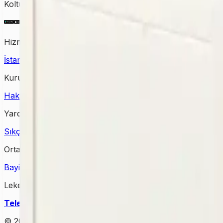
Koltuktan halıya, perdeden yatağa kadar tüm temizlik ihtiy
Hizmet Verdiğimiz Bölgeler
İstanbul Halı Yıkama
Ankara Halı Yıkama
Samsun Halı Yık
Kurumsal
Hakkımızda
İletişim
Kampanyalar
Bloglar
Yardım & Destek
Sıkça Sorulan Sorular
Kişisel Verilerin Korunması
Gizlilik Po
Ortağımız Olun
Bayimiz Olun
Bayilik Detayları
Lekesepeti Temizlik Hizmetleri
Telefon
: +90 (850) 888 90 50
Mail
: info@lekesepeti.com
A
© 2025 • Lekesepeti