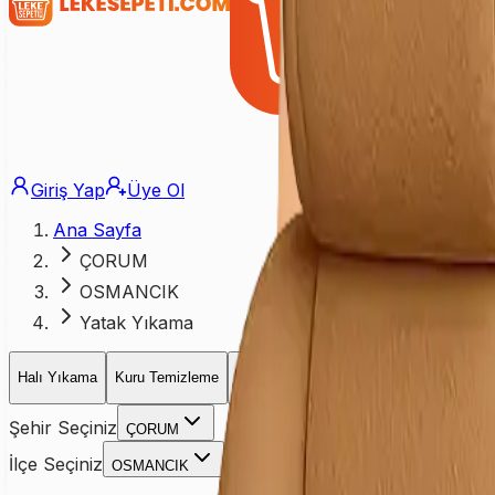
Giriş Yap
Üye Ol
Ana Sayfa
ÇORUM
OSMANCIK
Yatak Yıkama
Halı Yıkama
Kuru Temizleme
Koltuk Yıkama
Yatak Yıkama
Perd
Şehir Seçiniz
ÇORUM
İlçe Seçiniz
OSMANCIK