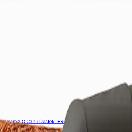
ek
Bayimiz Ol
Canlı Destek: +90 (850) 888 90 50