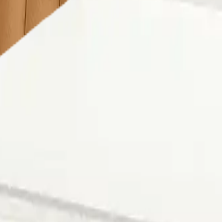
 seçimi yapmalısınız. Aksi takdirde farklı şehrin fiyatlarını g