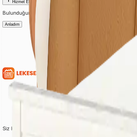
Hizmet Ekle
Bulunduğunuz şehre ait fiyatları görmek için ilk olarak şehir
Anladım
Siz Kirletin, Biz Temizleyelim!