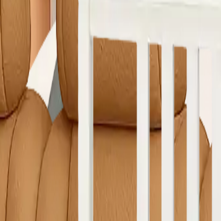
e Yıkama
Çamaşırhane
Yerinde Halı Yıkama
Araç Koltuk Yıkama