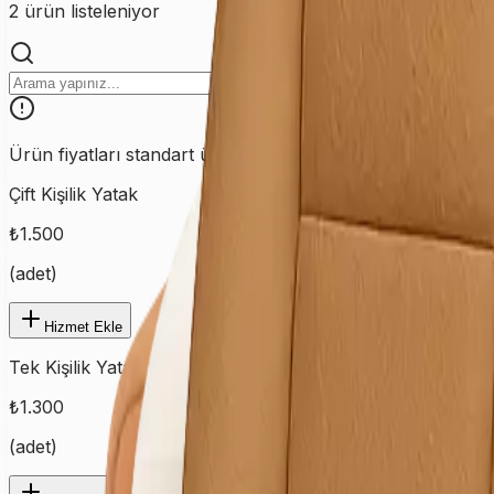
2
ürün listeleniyor
Ürün fiyatları standart ürünler için geçerlidir. Özel ve farklı
Çift Kişilik Yatak
₺
1.500
(
adet
)
Hizmet Ekle
Tek Kişilik Yatak
₺
1.300
(
adet
)