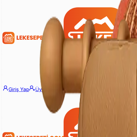
Giriş Yap
Üye Ol