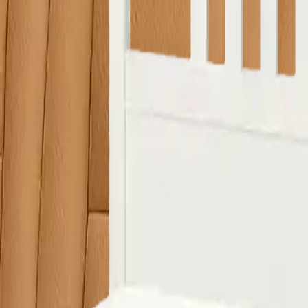
 ürünlerin görsellerini WhatsApp üzerinden iletip fiyat teklifi 