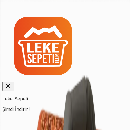
Leke Sepeti
Şimdi İndirin!