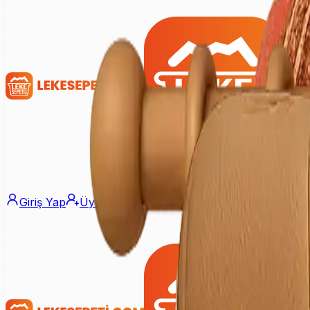
Giriş Yap
Üye Ol