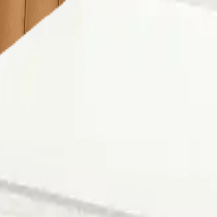
 seçimi yapmalısınız. Aksi takdirde farklı şehrin fiyatlarını g
açlarınızda Lekesepeti.com bir tıkla kapınızda!