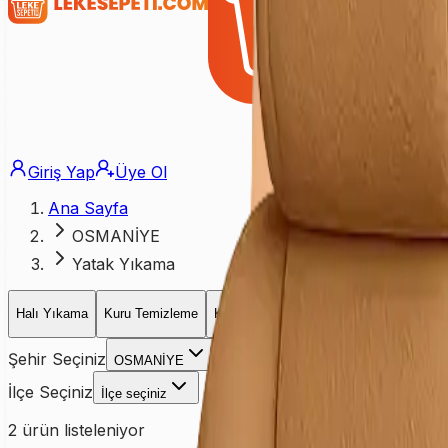
Giriş Yap
Üye Ol
Ana Sayfa
OSMANİYE
Yatak Yıkama
Halı Yıkama
Kuru Temizleme
Koltuk Yıkama
Yatak Yıkama
Perd
Şehir Seçiniz
OSMANİYE
İlçe Seçiniz
İlçe seçiniz
2
ürün listeleniyor