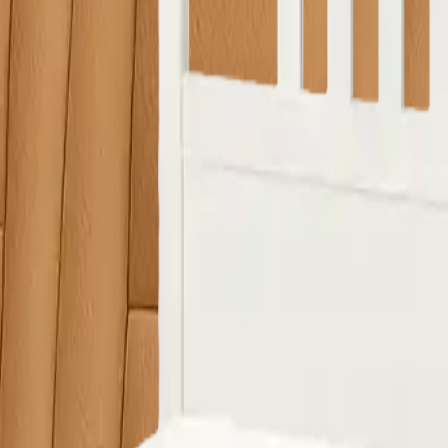
 ürünlerin görsellerini WhatsApp üzerinden iletip fiyat teklifi 