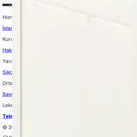
Hizmet Verdiğimiz Bölgeler
İstanbul Halı Yıkama
Ankara Halı Yıkama
Samsun Halı Yık
Kurumsal
Hakkımızda
İletişim
Kampanyalar
Bloglar
Yardım & Destek
Sıkça Sorulan Sorular
Kişisel Verilerin Korunması
Gizlilik Po
Ortağımız Olun
Bayimiz Olun
Bayilik Detayları
Lekesepeti Temizlik Hizmetleri
Telefon
: +90 (850) 888 90 50
Mail
: info@lekesepeti.com
A
© 2025 • Lekesepeti