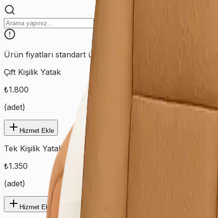
Ürün fiyatları standart ürünler için geçerlidir. Özel ve farklı
Çift Kişilik Yatak
₺
1.800
(
adet
)
Hizmet Ekle
Tek Kişilik Yatak
₺
1.350
(
adet
)
Hizmet Ekle