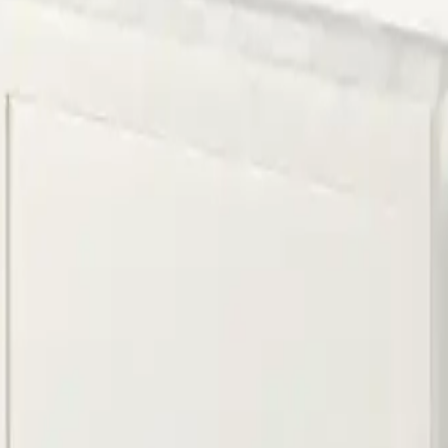
ama
Çorum Halı Yıkama
Bursa Halı Yıkama
litikası
Çerez Politikası
dres
: Demirtaş Cumhuriyet mh, Bursa Sinpaş GYO Bursa