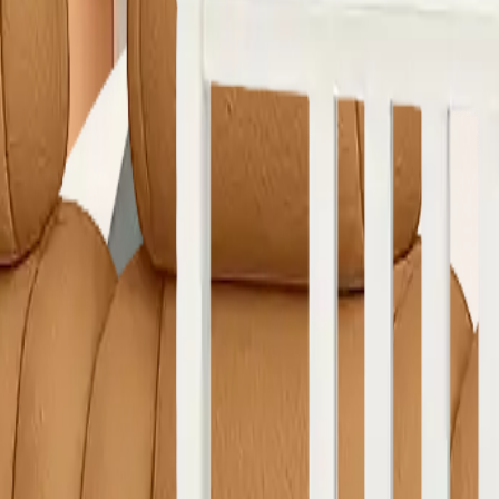
e Yıkama
Çamaşırhane
Yerinde Halı Yıkama
Araç Koltuk Yıkama