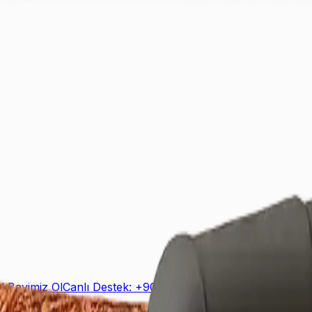
ek
Bayimiz Ol
Canlı Destek: +90 (850) 888 90 50