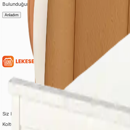
Bulunduğunuz şehre ait fiyatları görmek için ilk olarak şehir
Anladım
Siz Kirletin, Biz Temizleyelim!
Koltuktan halıya, perdeden yatağa kadar tüm temizlik ihtiy