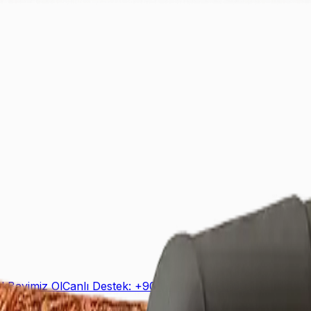
ek
Bayimiz Ol
Canlı Destek: +90 (850) 888 90 50