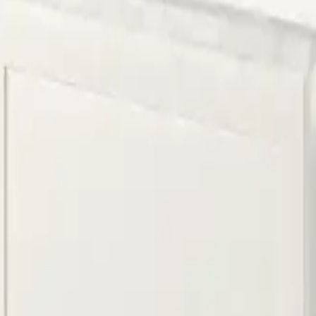
açlarınızda Lekesepeti.com bir tıkla kapınızda!
ama
Çorum Halı Yıkama
Bursa Halı Yıkama
litikası
Çerez Politikası
dres
: Demirtaş Cumhuriyet mh, Bursa Sinpaş GYO Bursa