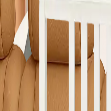
e Yıkama
Çamaşırhane
Yerinde Halı Yıkama
Araç Koltuk Yıkama