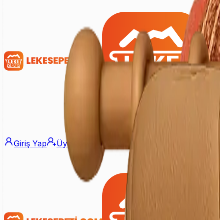
Giriş Yap
Üye Ol