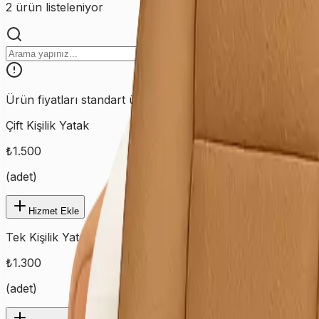
2
ürün listeleniyor
Ürün fiyatları standart ürünler için geçerlidir. Özel ve farklı
Çift Kişilik Yatak
₺
1.500
(
adet
)
Hizmet Ekle
Tek Kişilik Yatak
₺
1.300
(
adet
)