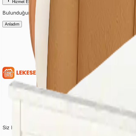
Hizmet Ekle
Bulunduğunuz şehre ait fiyatları görmek için ilk olarak şehir
Anladım
Siz Kirletin, Biz Temizleyelim!