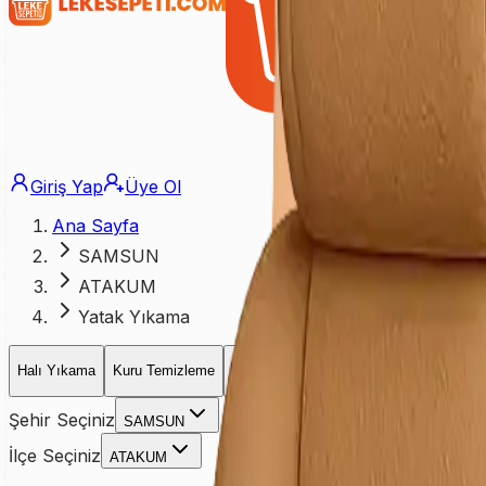
Giriş Yap
Üye Ol
Ana Sayfa
SAMSUN
ATAKUM
Yatak Yıkama
Halı Yıkama
Kuru Temizleme
Koltuk Yıkama
Yatak Yıkama
Perd
Şehir Seçiniz
SAMSUN
İlçe Seçiniz
ATAKUM