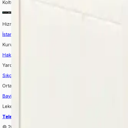
Koltuktan halıya, perdeden yatağa kadar tüm temizlik ihtiy
Hizmet Verdiğimiz Bölgeler
İstanbul Halı Yıkama
Ankara Halı Yıkama
Samsun Halı Yık
Kurumsal
Hakkımızda
İletişim
Kampanyalar
Bloglar
Yardım & Destek
Sıkça Sorulan Sorular
Kişisel Verilerin Korunması
Gizlilik Po
Ortağımız Olun
Bayimiz Olun
Bayilik Detayları
Lekesepeti Temizlik Hizmetleri
Telefon
: +90 (850) 888 90 50
Mail
: info@lekesepeti.com
A
© 2025 • Lekesepeti