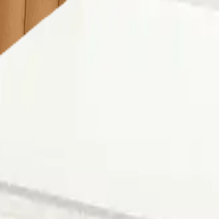
 seçimi yapmalısınız. Aksi takdirde farklı şehrin fiyatlarını g