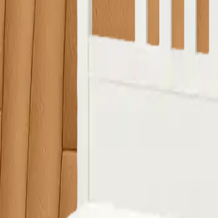
 ürünlerin görsellerini WhatsApp üzerinden iletip fiyat teklifi 