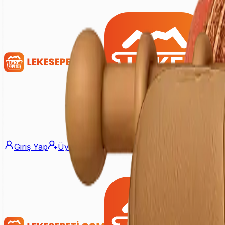
Giriş Yap
Üye Ol