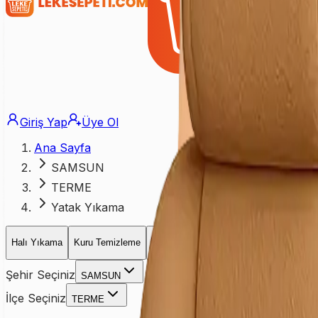
Giriş Yap
Üye Ol
Ana Sayfa
SAMSUN
TERME
Yatak Yıkama
Halı Yıkama
Kuru Temizleme
Koltuk Yıkama
Yatak Yıkama
Perd
Şehir Seçiniz
SAMSUN
İlçe Seçiniz
TERME