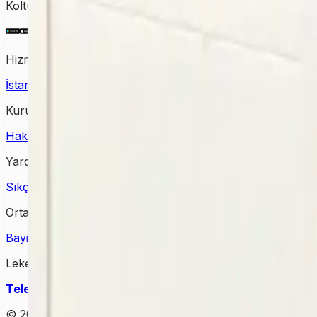
Koltuktan halıya, perdeden yatağa kadar tüm temizlik ihtiy
Hizmet Verdiğimiz Bölgeler
İstanbul Halı Yıkama
Ankara Halı Yıkama
Samsun Halı Yık
Kurumsal
Hakkımızda
İletişim
Kampanyalar
Bloglar
Yardım & Destek
Sıkça Sorulan Sorular
Kişisel Verilerin Korunması
Gizlilik Po
Ortağımız Olun
Bayimiz Olun
Bayilik Detayları
Lekesepeti Temizlik Hizmetleri
Telefon
: +90 (850) 888 90 50
Mail
: info@lekesepeti.com
A
© 2025 • Lekesepeti