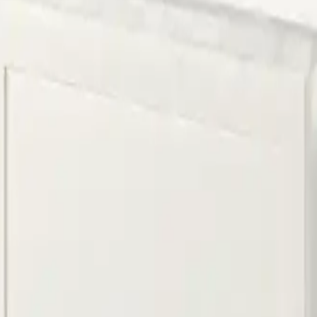
açlarınızda Lekesepeti.com bir tıkla kapınızda!
ama
Çorum Halı Yıkama
Bursa Halı Yıkama
litikası
Çerez Politikası
dres
: Demirtaş Cumhuriyet mh, Bursa Sinpaş GYO Bursa