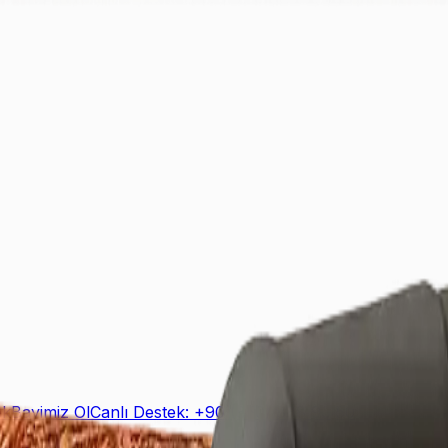
ek
Bayimiz Ol
Canlı Destek: +90 (850) 888 90 50