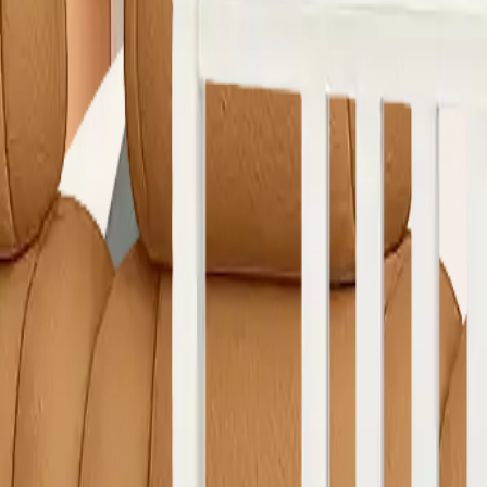
e Yıkama
Çamaşırhane
Yerinde Halı Yıkama
Araç Koltuk Yıkama