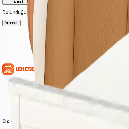
Hizmet Ekle
Bulunduğunuz şehre ait fiyatları görmek için ilk olarak şehir
Anladım
Siz Kirletin, Biz Temizleyelim!