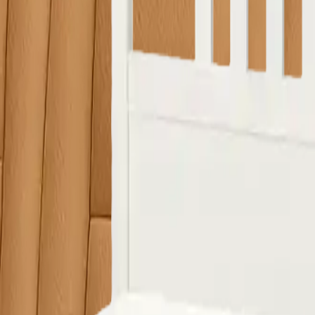
 ürünlerin görsellerini WhatsApp üzerinden iletip fiyat teklifi 