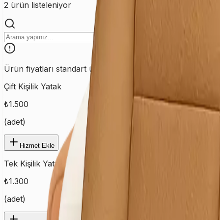
2
ürün listeleniyor
Ürün fiyatları standart ürünler için geçerlidir. Özel ve farklı
Çift Kişilik Yatak
₺
1.500
(
adet
)
Hizmet Ekle
Tek Kişilik Yatak
₺
1.300
(
adet
)