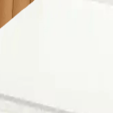
 seçimi yapmalısınız. Aksi takdirde farklı şehrin fiyatlarını g