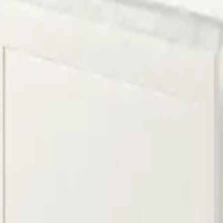
ama
Çorum Halı Yıkama
Bursa Halı Yıkama
litikası
Çerez Politikası
dres
: Demirtaş Cumhuriyet mh, Bursa Sinpaş GYO Bursa