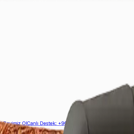
ek
Bayimiz Ol
Canlı Destek: +90 (850) 888 90 50