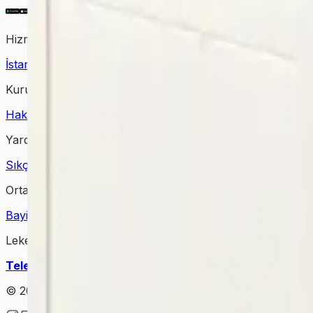
Hizmet Verdiğimiz Bölgeler
İstanbul Halı Yıkama
Ankara Halı Yıkama
Samsun Halı Yık
Kurumsal
Hakkımızda
İletişim
Kampanyalar
Bloglar
Yardım & Destek
Sıkça Sorulan Sorular
Kişisel Verilerin Korunması
Gizlilik Po
Ortağımız Olun
Bayimiz Olun
Bayilik Detayları
Lekesepeti Temizlik Hizmetleri
Telefon
: +90 (850) 888 90 50
Mail
: info@lekesepeti.com
A
© 2025 • Lekesepeti