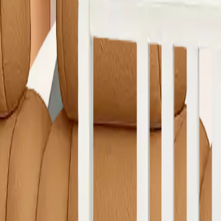
e Yıkama
Çamaşırhane
Yerinde Halı Yıkama
Araç Koltuk Yıkama