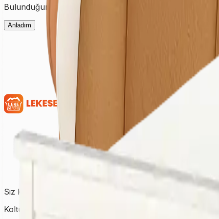
Bulunduğunuz şehre ait fiyatları görmek için ilk olarak şehir
Anladım
Siz Kirletin, Biz Temizleyelim!
Koltuktan halıya, perdeden yatağa kadar tüm temizlik ihtiy