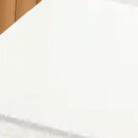
 seçimi yapmalısınız. Aksi takdirde farklı şehrin fiyatlarını g
açlarınızda Lekesepeti.com bir tıkla kapınızda!