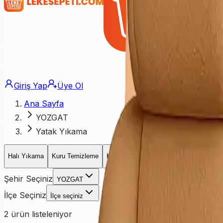
Giriş Yap
Üye Ol
Ana Sayfa
YOZGAT
Yatak Yıkama
Halı Yıkama
Kuru Temizleme
Koltuk Yıkama
Yatak Yıkama
Perd
Şehir Seçiniz
YOZGAT
İlçe Seçiniz
İlçe seçiniz
2
ürün listeleniyor