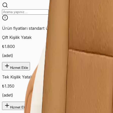
Ürün fiyatları standart ürünler için geçerlidir. Özel ve farklı
Çift Kişilik Yatak
₺
1.800
(
adet
)
Hizmet Ekle
Tek Kişilik Yatak
₺
1.350
(
adet
)
Hizmet Ekle