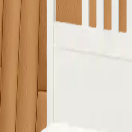
 ürünlerin görsellerini WhatsApp üzerinden iletip fiyat teklifi 