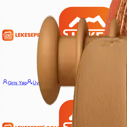
Giriş Yap
Üye Ol