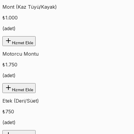
Mont (Kaz Tüyü/Kayak)
₺
1.000
(
adet
)
Hizmet Ekle
Motorcu Montu
₺
1.750
(
adet
)
Hizmet Ekle
Etek (Deri/Süet)
₺
750
(
adet
)