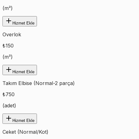
(
m²
)
Hizmet Ekle
Overlok
₺
150
(
m²
)
Hizmet Ekle
Takım Elbise (Normal-2 parça)
₺
750
(
adet
)
Hizmet Ekle
Ceket (Normal/Kot)