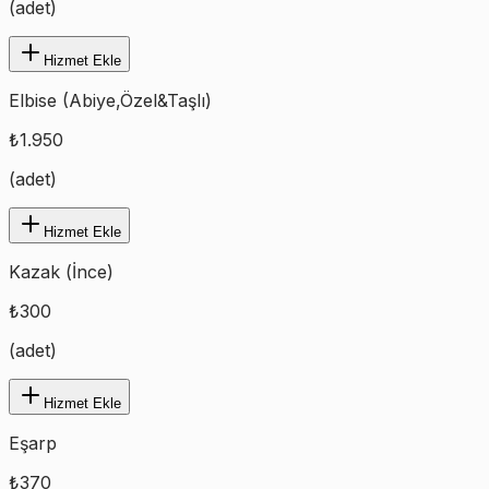
(
adet
)
Hizmet Ekle
Elbise (Abiye,Özel&Taşlı)
₺
1.950
(
adet
)
Hizmet Ekle
Kazak (İnce)
₺
300
(
adet
)
Hizmet Ekle
Eşarp
₺
370