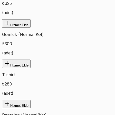
₺
625
(
adet
)
Hizmet Ekle
Gömlek (Normal,Kot)
₺
300
(
adet
)
Hizmet Ekle
T-shirt
₺
280
(
adet
)
Hizmet Ekle
Pantolon (Normal/Kot)