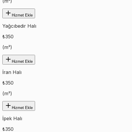
(
m²
)
Hizmet Ekle
Yağcıbedir Halı
₺
350
(
m²
)
Hizmet Ekle
İran Halı
₺
350
(
m²
)
Hizmet Ekle
İpek Halı
₺
350