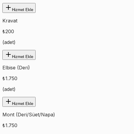
Hizmet Ekle
Kravat
₺
200
(
adet
)
Hizmet Ekle
Elbise (Deri)
₺
1.750
(
adet
)
Hizmet Ekle
Mont (Deri/Süet/Napa)
₺
1.750