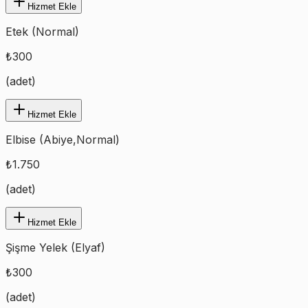
Hizmet Ekle
Etek (Normal)
₺
300
(
adet
)
Hizmet Ekle
Elbise (Abiye,Normal)
₺
1.750
(
adet
)
Hizmet Ekle
Şişme Yelek (Elyaf)
₺
300
(
adet
)