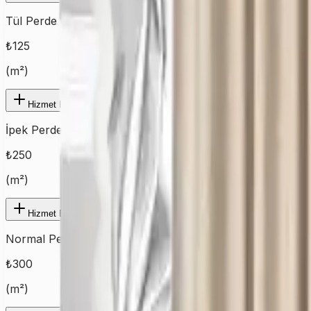
Tül Perde
₺
125
(
m²
)
Hizmet Ekle
İpek Perde
₺
250
(
m²
)
Hizmet Ekle
Normal Perde
₺
300
(
m²
)