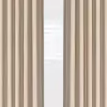
rde Yıkama Hizmeti
r için en yakın seçenekleri değerlendirebilirsiniz.
e Yıkama
Çamaşırhane
Yerinde Halı Yıkama
Araç Koltuk Yıkama