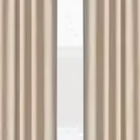
açlarınızda Lekesepeti.com bir tıkla kapınızda!
ama
Çorum Halı Yıkama
Bursa Halı Yıkama
litikası
Çerez Politikası
dres
: Demirtaş Cumhuriyet mh, Bursa Sinpaş GYO Bursa