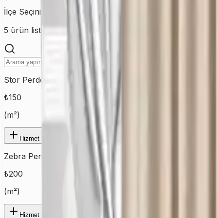
İlçe Seçiniz
GAZİOSMANPAŞA
5
ürün listeleniyor
Stor Perde
₺
150
(
m²
)
Hizmet Ekle
Zebra Perde
₺
200
(
m²
)
Hizmet Ekle