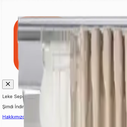
Leke Sepeti
Şimdi İndirin!
Hakkımızda
İletişim
Fiyat Listesi
Kampanyalar
Yardım & Dest