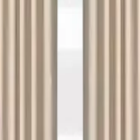
 seçimi yapmalısınız. Aksi takdirde farklı şehrin fiyatlarını g
çin en yakın temizlik firmalarına ulaşabilirsiniz.