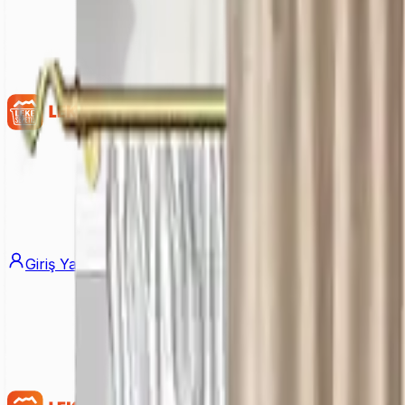
Giriş Yap
Üye Ol