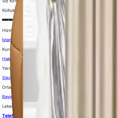
Siz Kirletin, Biz Temizleyelim!
Koltuktan halıya, perdeden yatağa kadar tüm temizlik ihtiy
Hizmet Verdiğimiz Bölgeler
İstanbul Halı Yıkama
Ankara Halı Yıkama
Samsun Halı Yık
Kurumsal
Hakkımızda
İletişim
Kampanyalar
Bloglar
Yardım & Destek
Sıkça Sorulan Sorular
Kişisel Verilerin Korunması
Gizlilik Po
Ortağımız Olun
Bayimiz Olun
Bayilik Detayları
Lekesepeti Temizlik Hizmetleri
Telefon
: +90 (850) 888 90 50
Mail
: info@lekesepeti.com
A