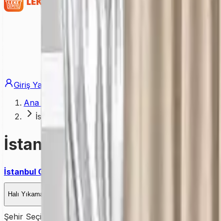
Giriş Yap
Üye Ol
Ana Sayfa
İstanbul Gaziosmanpaşa Perde Yıkama Hizmeti
İstanbul Gaziosmanpaşa Pe
İstanbul Gaziosmanpaşa’da perde yıkama
ihtiyacı olanla
Halı Yıkama
Kuru Temizleme
Koltuk Yıkama
Yatak Yıkama
Perd
Şehir Seçiniz
İSTANBUL