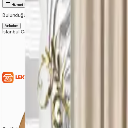
Hizmet Ekle
Bulunduğunuz şehre ait fiyatları görmek için ilk olarak şehir
Anladım
İstanbul Gaziosmanpaşa’da perde yıkama hizmeti arayanlar i