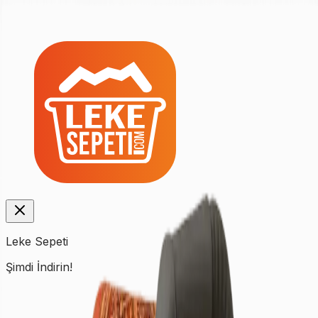
Leke Sepeti
Şimdi İndirin!