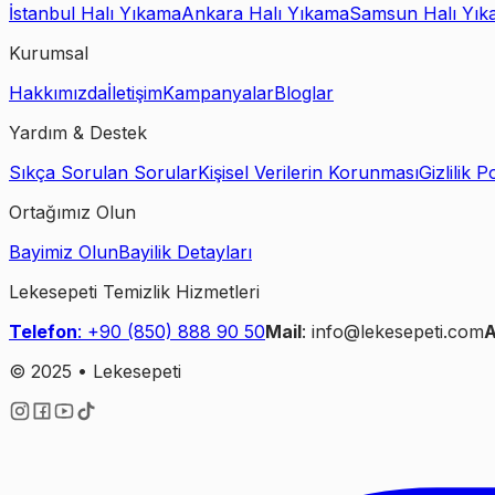
İstanbul Halı Yıkama
Ankara Halı Yıkama
Samsun Halı Yık
Kurumsal
Hakkımızda
İletişim
Kampanyalar
Bloglar
Yardım & Destek
Sıkça Sorulan Sorular
Kişisel Verilerin Korunması
Gizlilik Po
Ortağımız Olun
Bayimiz Olun
Bayilik Detayları
Lekesepeti Temizlik Hizmetleri
Telefon
: +90 (850) 888 90 50
Mail
: info@lekesepeti.com
A
© 2025 • Lekesepeti