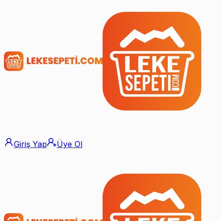
Giriş Yap
Üye Ol