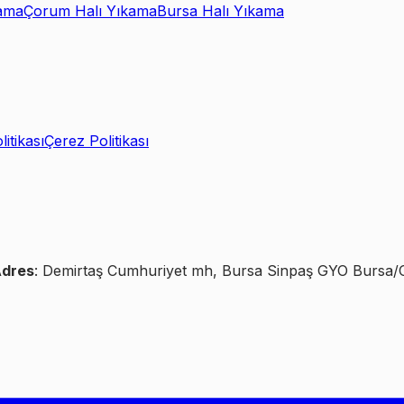
ama
Çorum Halı Yıkama
Bursa Halı Yıkama
litikası
Çerez Politikası
dres
: Demirtaş Cumhuriyet mh, Bursa Sinpaş GYO Bursa